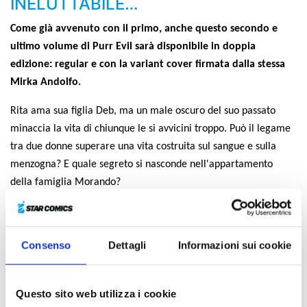
INELUTTABILE…
Come già avvenuto con il primo, anche questo secondo e
ultimo volume di Purr Evil sarà disponibile in doppia
edizione: regular e con la variant cover firmata dalla stessa
Mirka Andolfo.
Rita ama sua figlia Deb, ma un male oscuro del suo passato
minaccia la vita di chiunque le si avvicini troppo. Può il legame
tra due donne superare una vita costruita sul sangue e sulla
menzogna? E quale segreto si nasconde nell'appartamento
della famiglia Morando?
Un’opera intensa e imperdibile, tra azione, orrore e… gatti,
firmata dalla super star internazionale Mirka Andolfo (
Sweet
Paprika, Mercy, Contronatura
) e dalla talentuosa disegnatrice
Consenso
Dettagli
Informazioni sui cookie
Laura Braga (
Future State: the Next Batman, Harley Quinn, DC
Bombshells, Witchblade
).
Questo sito web utilizza i cookie