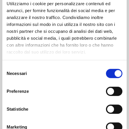
Utilizziamo i cookie per personalizzare contenuti ed
annunci, per fornire funzionalità dei social media e per
Altri volumi della serie
analizzare il nostro traffico. Condividiamo inoltre
informazioni sul modo in cui utilizza il nostro sito con i
nostri partner che si occupano di analisi dei dati web,
pubblicità e social media, i quali potrebbero combinarle
con altre informazioni che ha fornito loro o che hanno
raccolto dal suo utilizzo dei loro servizi.
Selezione
Necessari
del
consenso
Preferenze
Statistiche
PURR EVIL n. 2
Marketing