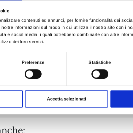
ookie
nalizzare contenuti ed annunci, per fornire funzionalità dei socia
PROMISE CINDERELLA n. 15
inoltre informazioni sul modo in cui utilizza il nostro sito con i 
icità e social media, i quali potrebbero combinarle con altre inform
lizzo dei loro servizi.
24/03/2026
€ 6,50
Preferenze
Statistiche
Mostra tutto
Accetta selezionati
anche: