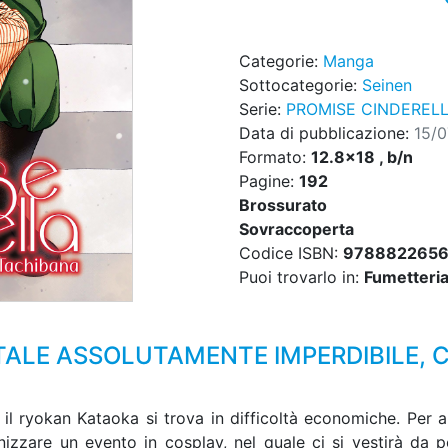
Categorie:
Manga
Sottocategorie:
Seinen
Serie:
PROMISE CINDEREL
Data di pubblicazione:
15/
Formato:
12.8x18 , b/n
Pagine:
192
Brossurato
Sovraccoperta
Codice ISBN:
978882265
Puoi trovarlo in:
Fumetteria,
LE ASSOLUTAMENTE IMPERDIBILE, C
 il ryokan Kataoka si trova in difficoltà economiche. Per a
izzare un evento in cosplay, nel quale ci si vestirà da