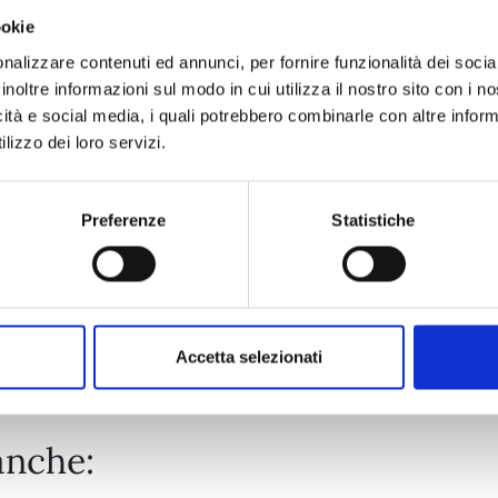
ookie
PROMISE CINDERELLA n. 15
nalizzare contenuti ed annunci, per fornire funzionalità dei socia
inoltre informazioni sul modo in cui utilizza il nostro sito con i 
icità e social media, i quali potrebbero combinarle con altre inform
24/03/2026
lizzo dei loro servizi.
€ 6,50
Preferenze
Statistiche
Mostra tutto
Accetta selezionati
anche: