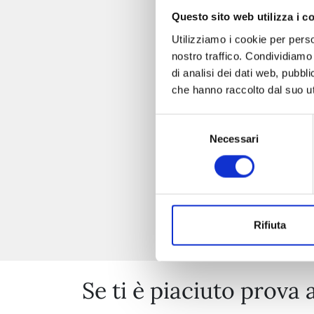
Questo sito web utilizza i c
Utilizziamo i cookie per perso
nostro traffico. Condividiamo 
di analisi dei dati web, pubbl
che hanno raccolto dal suo uti
Selezione
Necessari
del
consenso
Rifiuta
Se ti è piaciuto prova 