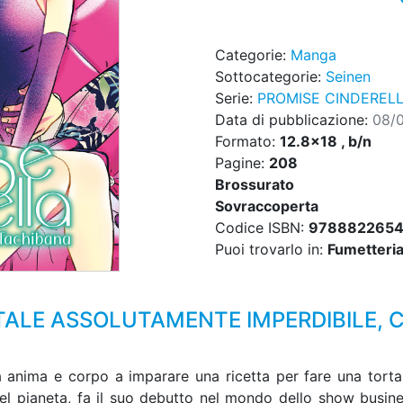
Categorie:
Manga
Sottocategorie:
Seinen
Serie:
PROMISE CINDEREL
Data di pubblicazione:
08/
Formato:
12.8x18 , b/n
Pagine:
208
Brossurato
Sovraccoperta
Codice ISBN:
9788822654
Puoi trovarlo in:
Fumetteria,
LE ASSOLUTAMENTE IMPERDIBILE, C
 anima e corpo a imparare una ricetta per fare una torta
el pianeta, fa il suo debutto nel mondo dello show busin