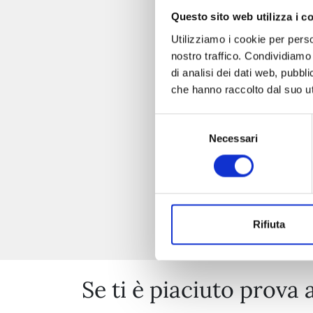
Questo sito web utilizza i c
Utilizziamo i cookie per perso
nostro traffico. Condividiamo 
di analisi dei dati web, pubbl
che hanno raccolto dal suo uti
Selezione
Necessari
del
consenso
Rifiuta
Se ti è piaciuto prova 