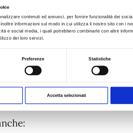
ookie
PROMISE CINDERELLA n. 15
nalizzare contenuti ed annunci, per fornire funzionalità dei socia
inoltre informazioni sul modo in cui utilizza il nostro sito con i 
icità e social media, i quali potrebbero combinarle con altre inform
24/03/2026
lizzo dei loro servizi.
€ 6,50
Preferenze
Statistiche
Mostra tutto
Accetta selezionati
anche: