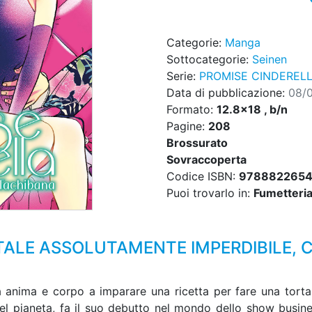
Categorie:
Manga
Sottocategorie:
Seinen
Serie:
PROMISE CINDEREL
Data di pubblicazione:
08/
Formato:
12.8x18 , b/n
Pagine:
208
Brossurato
Sovraccoperta
Codice ISBN:
9788822654
Puoi trovarlo in:
Fumetteria,
LE ASSOLUTAMENTE IMPERDIBILE, C
 anima e corpo a imparare una ricetta per fare una torta
el pianeta, fa il suo debutto nel mondo dello show busin