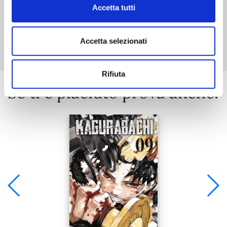
Accetta tutti
Mostra tutto
Accetta selezionati
Rifiuta
Se ti è piaciuto prova anche: