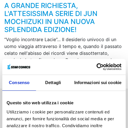
A GRANDE RICHIESTA,
L'ATTESISSIMA SERIE DI JUN
MOCHIZUKI IN UNA NUOVA
SPLENDIDA EDIZIONE!
“Voglio incontrare Lacie”... Il desiderio univoco di un
uomo viaggia attraverso il tempo e, quando il passato
celato nell'abisso dei ricordi viene dissotterrato,
comincia la trasfigurazione. Proprio come se quel
desiderio fosse stato la causa oscura di ogni
tormento...
Consenso
Dettagli
Informazioni sui cookie
Questo sito web utilizza i cookie
Altri volumi della serie
Utilizziamo i cookie per personalizzare contenuti ed
annunci, per fornire funzionalità dei social media e per
analizzare il nostro traffico. Condividiamo inoltre