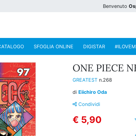
Benvenuto
Os
CATALOGO
SFOGLIA ONLINE
DIGISTAR
#ILOVE
ONE PIECE N
GREATEST
n.268
di
Eiichiro Oda
Condividi
€ 5,90