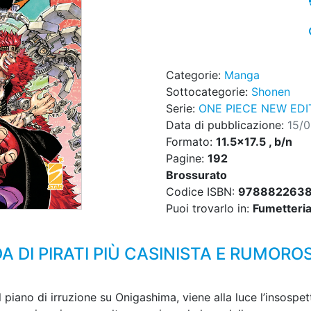
Categorie:
Manga
Sottocategorie:
Shonen
Serie:
ONE PIECE NEW EDI
Data di pubblicazione:
15/
Formato:
11.5x17.5 , b/n
Pagine:
192
Brossurato
Codice ISBN:
978882263
Puoi trovarlo in:
Fumetteria,
 DI PIRATI PIÙ CASINISTA E RUMORO
l piano di irruzione su Onigashima, viene alla luce l’insospe