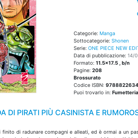
Categorie:
Manga
Sottocategorie:
Shonen
Serie:
ONE PIECE NEW EDI
Data di pubblicazione:
14/
Formato:
11.5x17.5 , b/n
Pagine:
208
Brossurato
Codice ISBN:
978882263
Puoi trovarlo in:
Fumetteria,
 DI PIRATI PIÙ CASINISTA E RUMORO
finito di radunare compagni e alleati, ed è ormai a un passo