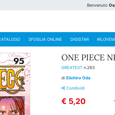
Benvenuto
Os
CATALOGO
SFOGLIA ONLINE
DIGISTAR
#ILOVE
ONE PIECE N
GREATEST
n.263
di
Eiichiro Oda
Condividi
€ 5,20