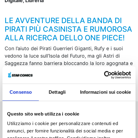
Digitale, Libreria
LE AVVENTURE DELLA BANDA DI
PIRATI PIÙ CASINISTA E RUMOROSA
ALLA RICERCA DELLO ONE PIECE!
Con l’aiuto dei Pirati Guerrieri Giganti, Rufy e i suoi
vedono la luce sull’Isola del Futuro, ma gli Astri di
Saggezza fanno barriera bloccando la loro agognata e
rocambolesca fuga. Intanto comincia la trasmissione
del messaggio registrato da Vegapunk prima di morire,
e il suo contenuto fa tremare il mondo...
Consenso
Dettagli
Informazioni sui cookie
Questo sito web utilizza i cookie
Altri volumi della serie
Utilizziamo i cookie per personalizzare contenuti ed
annunci, per fornire funzionalità dei social media e per