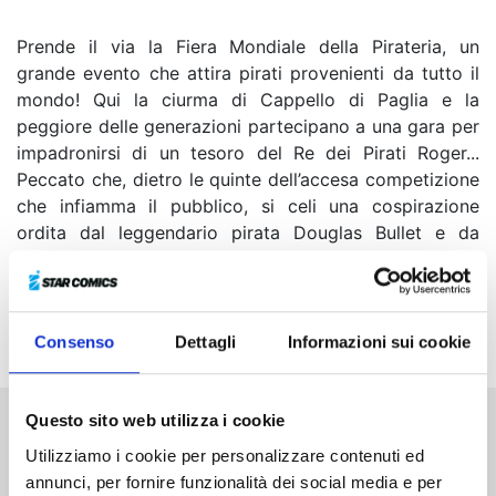
Prende il via la Fiera Mondiale della Pirateria, un
grande evento che attira pirati provenienti da tutto il
mondo! Qui la ciurma di Cappello di Paglia e la
peggiore delle generazioni partecipano a una gara per
impadronirsi di un tesoro del Re dei Pirati Roger...
Peccato che, dietro le quinte dell’accesa competizione
che infiamma il pubblico, si celi una cospirazione
ordita dal leggendario pirata Douglas Bullet e da
Buena Festa, l’organizzatore della fiera!
Rufy e compagni vi aspettano in questo mirabolante
anime comics in due volumi completamente a colori!
Consenso
Dettagli
Informazioni sui cookie
Questo sito web utilizza i cookie
Altri volumi della serie
Utilizziamo i cookie per personalizzare contenuti ed
annunci, per fornire funzionalità dei social media e per