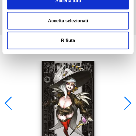
Accetta tutti
Mostra tutto
Accetta selezionati
Rifiuta
Se ti è piaciuto prova anche: