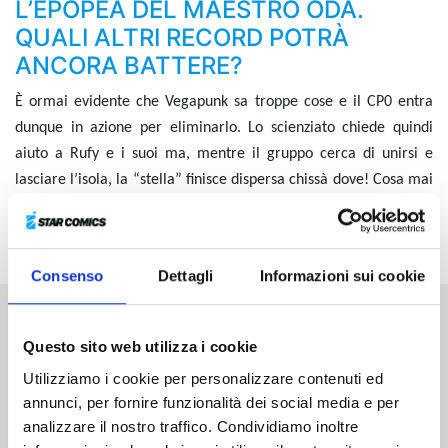
L’EPOPEA DEL MAESTRO ODA.
QUALI ALTRI RECORD POTRÀ
ANCORA BATTERE?
È ormai evidente che Vegapunk sa troppe cose e il CP0 entra
dunque in azione per eliminarlo. Lo scienziato chiede quindi
aiuto a Rufy e i suoi ma, mentre il gruppo cerca di unirsi e
lasciare l’isola, la “stella” finisce dispersa chissà dove! Cosa mai
starà succedendo sulla strampalata e futuristica isola di
Egghead?!
Consenso
Dettagli
Informazioni sui cookie
Altri volumi della serie
Questo sito web utilizza i cookie
Utilizziamo i cookie per personalizzare contenuti ed
annunci, per fornire funzionalità dei social media e per
analizzare il nostro traffico. Condividiamo inoltre