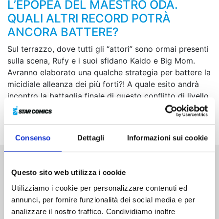
L’EPOPEA DEL MAESTRO ODA.
QUALI ALTRI RECORD POTRÀ
ANCORA BATTERE?
Sul terrazzo, dove tutti gli “attori” sono ormai presenti
sulla scena, Rufy e i suoi sfidano Kaido e Big Mom.
Avranno elaborato una qualche strategia per battere la
micidiale alleanza dei più forti?! A quale esito andrà
incontro la battaglia finale di questo conflitto di livello
supremo?! Violentissime scosse fanno tremare l'Isola
degli Orchi!
Consenso
Dettagli
Informazioni sui cookie
Altri volumi della serie
Questo sito web utilizza i cookie
Utilizziamo i cookie per personalizzare contenuti ed
annunci, per fornire funzionalità dei social media e per
analizzare il nostro traffico. Condividiamo inoltre