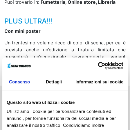
Puoi trovarlo in:
Fumetteria, Online store, Libreria
PLUS ULTRA!!!
Con mini poster
Un trentesimo volume ricco di colpi di scena, per cui è
prevista anche un’edizione a tiratura limitata che
presenterà un’eccezionale sovraccoperta variant
celebrativa e un esclusivo mini poster a colori
all’interno!
Consenso
Dettagli
Informazioni sui cookie
Altri volumi della serie
Questo sito web utilizza i cookie
Utilizziamo i cookie per personalizzare contenuti ed
annunci, per fornire funzionalità dei social media e per
analizzare il nostro traffico. Condividiamo inoltre