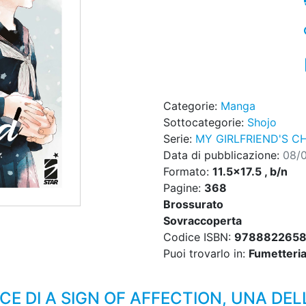
Categorie:
Manga
Sottocategorie:
Shojo
Serie:
MY GIRLFRIEND'S C
Data di pubblicazione:
08/
Formato:
11.5x17.5 , b/n
Pagine:
368
Brossurato
Sovraccoperta
Codice ISBN:
978882265
Puoi trovarlo in:
Fumetteria,
E DI A SIGN OF AFFECTION, UNA DEL