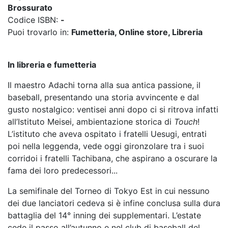
Brossurato
Codice ISBN:
-
Puoi trovarlo in:
Fumetteria, Online store, Libreria
In libreria e fumetteria
Il maestro Adachi torna alla sua antica passione, il
baseball, presentando una storia avvincente e dal
gusto nostalgico: ventisei anni dopo ci si ritrova infatti
all’Istituto Meisei, ambientazione storica di
Touch
!
L’istituto che aveva ospitato i fratelli Uesugi, entrati
poi nella leggenda, vede oggi gironzolare tra i suoi
corridoi i fratelli Tachibana, che aspirano a oscurare la
fama dei loro predecessori...
La semifinale del Torneo di Tokyo Est in cui nessuno
dei due lanciatori cedeva si è infine conclusa sulla dura
battaglia del 14° inning dei supplementari. L’estate
cede il passo all’autunno e nel club di baseball del