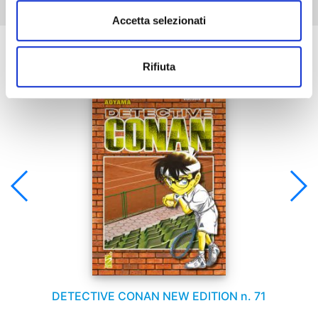
Accetta selezionati
Se ti è piaciuto prova anche:
Rifiuta
DETECTIVE CONAN NEW EDITION n. 71