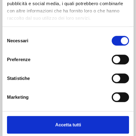
pubblicità e social media, i quali potrebbero combinarle
con altre informazioni che ha fornito loro o che hanno
raccolto dal suo utilizzo dei loro servizi.
Selezione
Necessari
del
MINECRAFT - VIAGGIO AI CONFINI DEL MONDO
consenso
n. 8
Preferenze
31/03/2026
Statistiche
€ 5,90
Marketing
Mostra tutto
Accetta tutti