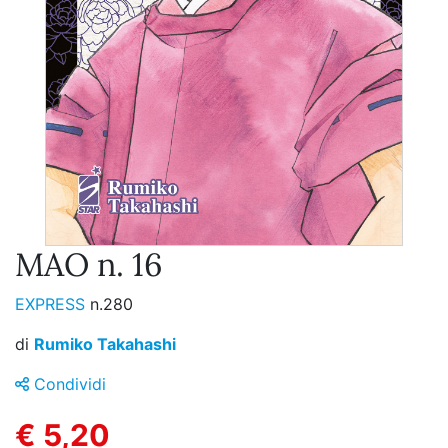
MAO n. 16
EXPRESS
n.280
di
Rumiko Takahashi
Condividi
€ 5,20