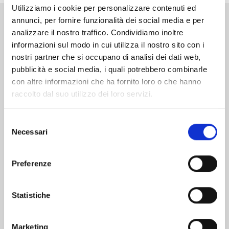
Utilizziamo i cookie per personalizzare contenuti ed
annunci, per fornire funzionalità dei social media e per
Altri volumi della serie
analizzare il nostro traffico. Condividiamo inoltre
informazioni sul modo in cui utilizza il nostro sito con i
nostri partner che si occupano di analisi dei dati web,
pubblicità e social media, i quali potrebbero combinarle
con altre informazioni che ha fornito loro o che hanno
raccolto dal suo utilizzo dei loro servizi.
Selezione
Necessari
del
consenso
Preferenze
Statistiche
MANGA BOMBER NEW EDITION n. 7
Marketing