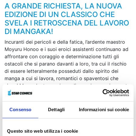
A GRANDE RICHIESTA, LA NUOVA
EDIZIONE DI UN CLASSICO CHE
SVELA I RETROSCENA DEL LAVORO
DI MANGAKA!
Incuranti dei pericoli e della fatica, l’ardente maestro
Moyuru Honoo e i suoi eroici assistenti continuano ad
affrontare con coraggio e determinazione tutti gli
ostacoli che si parano davanti a loro, tra cui il rischio
di essere letteralmente posseduti dallo spirito dei
manga a cui si lavora, romantici o spaventosi che
siano! Ma anche trovarsi a realizzare improvvisamente
i propri sogni può rivelarsi deleterio... Tra colleghi
problematici, robot da collezione, spettacoli di
supereroi in costume e le onnipresenti scadenze da
Consenso
Dettagli
Informazioni sui cookie
rispettare, il confine tra le tavole disegnate e la dura
realtà si fa sempre più sfumato!
Questo sito web utilizza i cookie