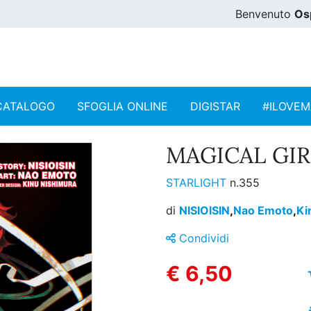
Benvenuto
Os
CATALOGO
SFOGLIA ONLINE
DIGISTAR
#ILOVE
MAGICAL GIRL
STARLIGHT
n.355
di
NISIOISIN
,
Nao Emoto
,
Ki
Condividi
€ 6,50