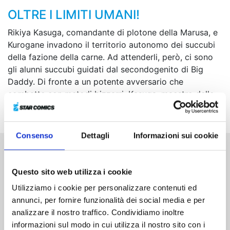
OLTRE I LIMITI UMANI!
Rikiya Kasuga, comandante di plotone della Marusa, e
Kurogane invadono il territorio autonomo dei succubi
della fazione della carne. Ad attenderli, però, ci sono
gli alunni succubi guidati dal secondogenito di Big
Daddy. Di fronte a un potente avversario che
combatte con metodi bizzarri, Kasuga, maestro delle
sfide, fa la sua grande scommessa!
Consenso
Dettagli
Informazioni sui cookie
Altri volumi della serie
Questo sito web utilizza i cookie
Utilizziamo i cookie per personalizzare contenuti ed
annunci, per fornire funzionalità dei social media e per
analizzare il nostro traffico. Condividiamo inoltre
informazioni sul modo in cui utilizza il nostro sito con i