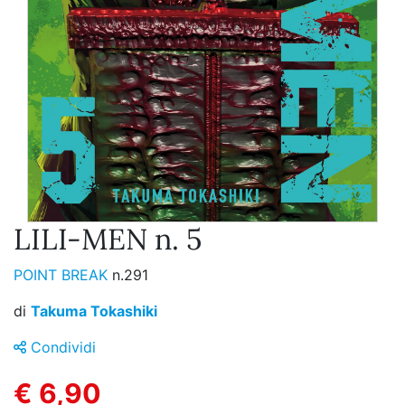
LILI-MEN n. 5
POINT BREAK
n.291
di
Takuma Tokashiki
Condividi
€ 6,90