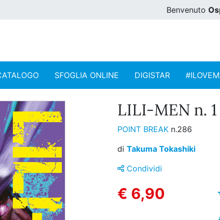
Benvenuto
Os
CATALOGO
SFOGLIA ONLINE
DIGISTAR
#ILOVE
LILI-MEN n. 1
POINT BREAK
n.286
di
Takuma Tokashiki
Condividi
€ 6,90