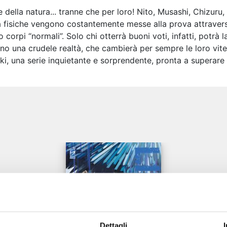
della natura... tranne che per loro! Nito, Musashi, Chizuru
lità fisiche vengono costantemente messe alla prova attraver
ro corpi “normali”. Solo chi otterrà buoni voti, infatti, potrà 
no una crudele realtà, che cambierà per sempre le loro vite
i, una serie inquietante e sorprendente, pronta a superare i
e
Dettagli