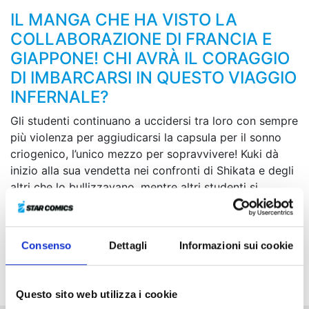
IL MANGA CHE HA VISTO LA
COLLABORAZIONE DI FRANCIA E
GIAPPONE! CHI AVRÀ IL CORAGGIO
DI IMBARCARSI IN QUESTO VIAGGIO
INFERNALE?
Gli studenti continuano a uccidersi tra loro con sempre
più violenza per aggiudicarsi la capsula per il sonno
criogenico, l’unico mezzo per sopravvivere! Kuki dà
inizio alla sua vendetta nei confronti di Shikata e degli
altri che lo bullizzavano, mentre altri studenti si
fronteggiano divisi a seconda del luogo in cui sono
nati: da una parte il “gruppo della collina”, dall’altro
quello dei “caseggiati”. Nel frattempo, Nikaido sussurra
Consenso
Dettagli
Informazioni sui cookie
a Ichinose che all'interno della loro fazione c’è
qualcuno di sospetto...
Questo sito web utilizza i cookie