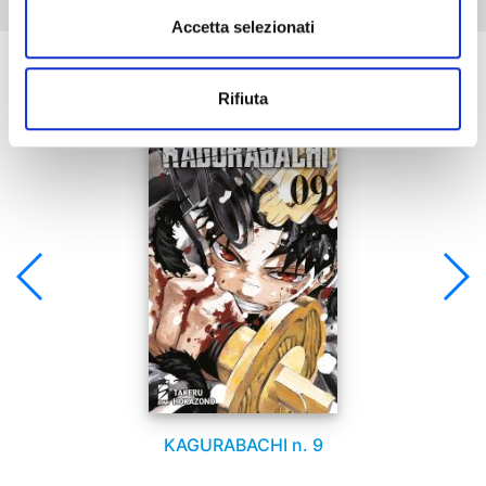
Accetta selezionati
Se ti è piaciuto prova anche:
Rifiuta
KAGURABACHI n. 9