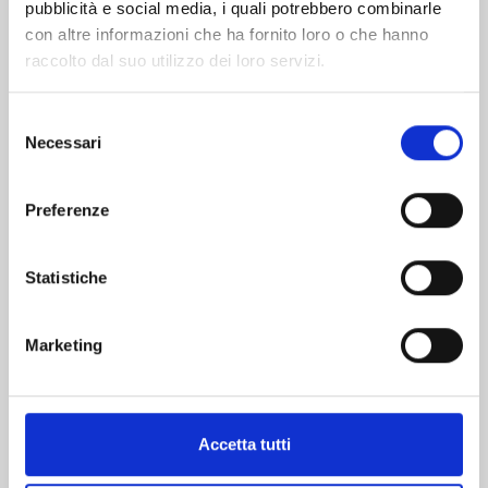
pubblicità e social media, i quali potrebbero combinarle
con altre informazioni che ha fornito loro o che hanno
raccolto dal suo utilizzo dei loro servizi.
Selezione
Necessari
del
LET’S HAIKYU!? n. 11
consenso
Preferenze
25/02/2025
Statistiche
€ 5,20
Marketing
Mostra tutto
Accetta tutti