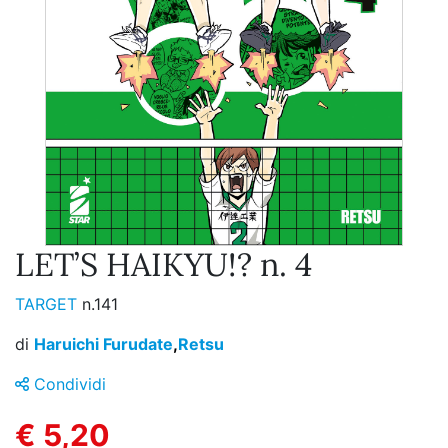
LET’S HAIKYU!? n. 4
TARGET
n.141
di
Haruichi Furudate
,
Retsu
Condividi
€ 5,20