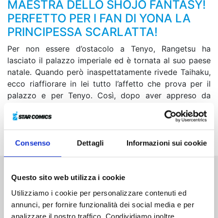
MAESTRA DELLO SHOJO FANTASY!
PERFETTO PER I FAN DI YONA LA
PRINCIPESSA SCARLATTA!
Per non essere d’ostacolo a Tenyo, Rangetsu ha
lasciato il palazzo imperiale ed è tornata al suo paese
natale. Quando però inaspettatamente rivede Taihaku,
ecco riaffiorare in lei tutto l’affetto che prova per il
palazzo e per Tenyo. Così, dopo aver appreso da
Taihaku ciò che si prepara a fare il principe, Rangetsu
decide di tornare a vivere accanto a lui, ma stavolta
farà in modo che Tenyo possa essere fiero di lei.
Consenso
Dettagli
Informazioni sui cookie
Questo sito web utilizza i cookie
Altri volumi della serie
Utilizziamo i cookie per personalizzare contenuti ed
annunci, per fornire funzionalità dei social media e per
analizzare il nostro traffico. Condividiamo inoltre