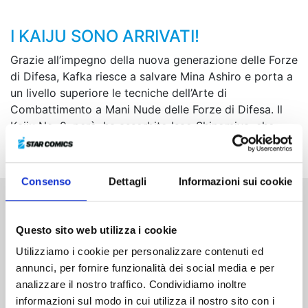
I KAIJU SONO ARRIVATI!
Grazie all’impegno della nuova generazione delle Forze
di Difesa, Kafka riesce a salvare Mina Ashiro e porta a
un livello superiore le tecniche dell’Arte di
Combattimento a Mani Nude delle Forze di Difesa. Il
Kaiju No. 9, però, ha assorbito Isao Shinomiya, che
quelle tecniche le conosceva molto bene...
Consenso
Dettagli
Informazioni sui cookie
Altri volumi della serie
Questo sito web utilizza i cookie
Utilizziamo i cookie per personalizzare contenuti ed
annunci, per fornire funzionalità dei social media e per
analizzare il nostro traffico. Condividiamo inoltre
informazioni sul modo in cui utilizza il nostro sito con i