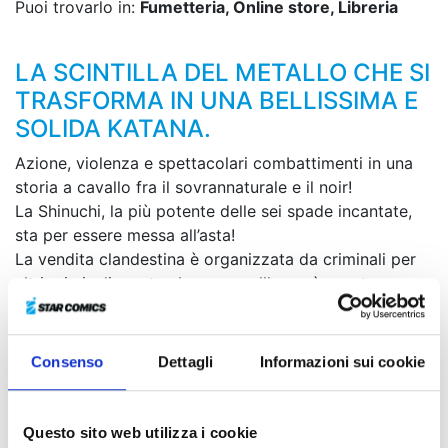
Puoi trovarlo in:
Fumetteria, Online store, Libreria
LA SCINTILLA DEL METALLO CHE SI
TRASFORMA IN UNA BELLISSIMA E
SOLIDA KATANA.
Azione, violenza e spettacolari combattimenti in una
storia a cavallo fra il sovrannaturale e il noir!
La Shinuchi, la più potente delle sei spade incantate,
sta per essere messa all’asta!
La vendita clandestina è organizzata da criminali per
altri criminali, gente che per quell’arma è pronta a
sacrificare la propria vita. Chihiro, tuttavia, non ha
alcuna ragione per temere coloro che si mettono tra
lui e la sua vendetta: li eliminerà tutti!
Consenso
Dettagli
Informazioni sui cookie
Il volume sarà disponibile anche in una speciale
edizione con variant cover.
Questo sito web utilizza i cookie