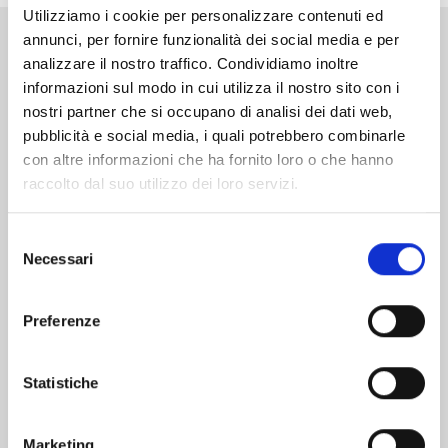
Utilizziamo i cookie per personalizzare contenuti ed
annunci, per fornire funzionalità dei social media e per
Altri volumi della serie
analizzare il nostro traffico. Condividiamo inoltre
informazioni sul modo in cui utilizza il nostro sito con i
nostri partner che si occupano di analisi dei dati web,
pubblicità e social media, i quali potrebbero combinarle
con altre informazioni che ha fornito loro o che hanno
raccolto dal suo utilizzo dei loro servizi.
Selezione
Necessari
del
consenso
Preferenze
Statistiche
KAGURABACHI n. 10
Marketing