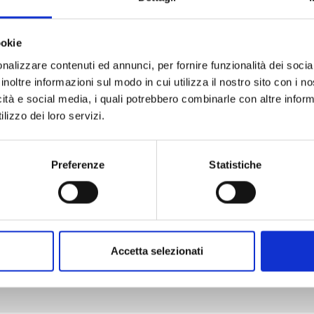
ookie
nalizzare contenuti ed annunci, per fornire funzionalità dei socia
inoltre informazioni sul modo in cui utilizza il nostro sito con i 
KAGURABACHI n. 10
icità e social media, i quali potrebbero combinarle con altre inform
lizzo dei loro servizi.
20/10/2026
Preferenze
Statistiche
€ 5,90
Accetta selezionati
Mostra tutto