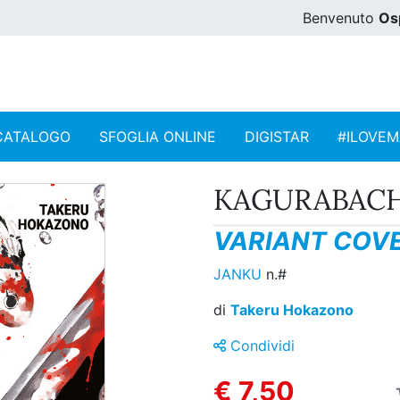
Benvenuto
Os
CATALOGO
SFOGLIA ONLINE
DIGISTAR
#ILOVE
KAGURABACHI
VARIANT COVE
JANKU
n.#
di
Takeru Hokazono
Condividi
€ 7,50