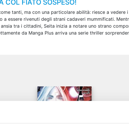
RÀ COL FIATO SOSPESO!
ome tanti, ma con una particolare abilità: riesce a vedere i
 a essere rivenuti degli strani cadaveri mummificati. Mentre
nsia tra i cittadini, Seita inizia a notare uno strano com
amente da Manga Plus arriva una serie thriller sorprendente e
e