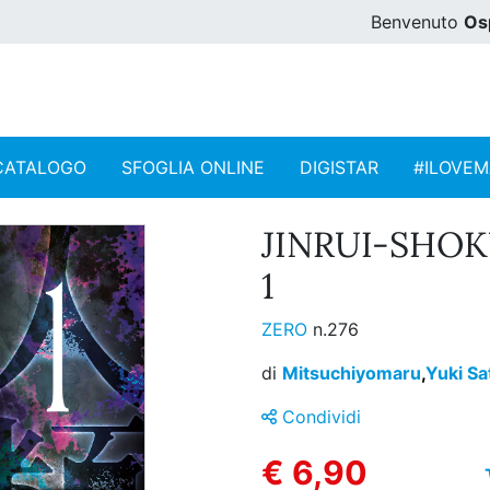
Benvenuto
Os
CATALOGO
SFOGLIA ONLINE
DIGISTAR
#ILOVE
JINRUI-SHOK
1
ZERO
n.276
di
Mitsuchiyomaru
,
Yuki Sa
Condividi
€ 6,90