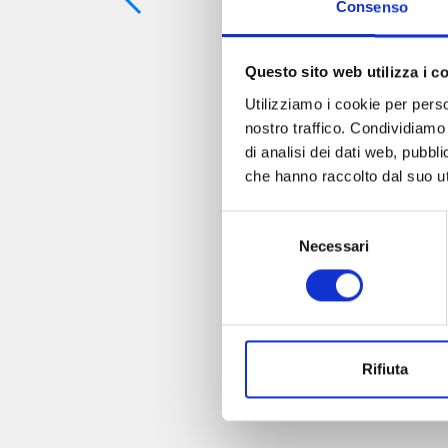
Consenso
Questo sito web utilizza i c
Utilizziamo i cookie per perso
nostro traffico. Condividiamo 
di analisi dei dati web, pubbl
che hanno raccolto dal suo uti
Selezione
Necessari
del
consenso
Rifiuta