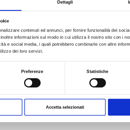
Dettagli
ookie
nalizzare contenuti ed annunci, per fornire funzionalità dei socia
inoltre informazioni sul modo in cui utilizza il nostro sito con i 
JINRUI-SHOKU: BLIGHT OF MAN n. 5
icità e social media, i quali potrebbero combinarle con altre inform
lizzo dei loro servizi.
11/11/2025
Preferenze
Statistiche
€ 7,90
Accetta selezionati
Mostra tutto