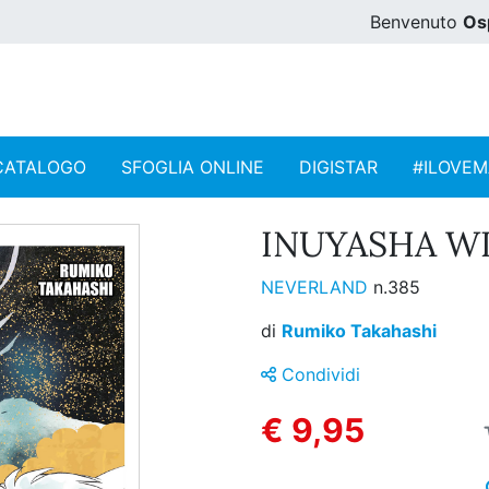
Benvenuto
Os
CATALOGO
SFOGLIA ONLINE
DIGISTAR
#ILOVE
INUYASHA WI
NEVERLAND
n.385
di
Rumiko Takahashi
Condividi
€ 9,95