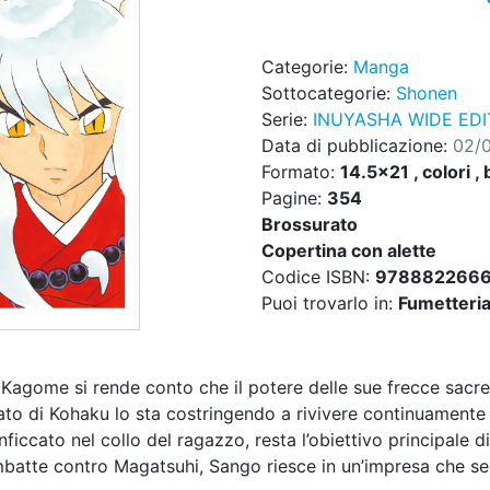
Categorie:
Manga
Sottocategorie:
Shonen
Serie:
INUYASHA WIDE EDI
Data di pubblicazione:
02/
Formato:
14.5x21 , colori , 
Pagine:
354
Brossurato
Copertina con alette
Codice ISBN:
978882266
Puoi trovarlo in:
Fumetteria,
agome si rende conto che il potere delle sue frecce sacre 
to di Kohaku lo sta costringendo a rivivere continuamente 
iccato nel collo del ragazzo, resta l’obiettivo principale d
tte contro Magatsuhi, Sango riesce in un’impresa che sem