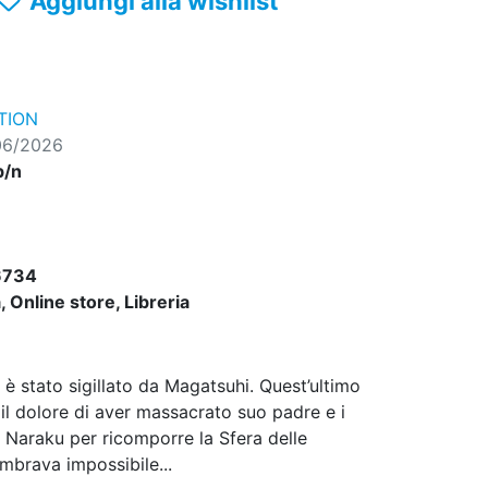
Aggiungi alla wishlist
TION
06/2026
b/n
6734
 Online store, Libreria
è stato sigillato da Magatsuhi. Quest’ultimo
il dolore di aver massacrato suo padre e i
i Naraku per ricomporre la Sfera delle
brava impossibile...