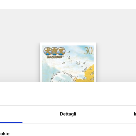
e
Dettagli
INUYASHA WIDE EDITION n. 30
ookie