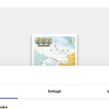
e
Dettagli
INUYASHA WIDE EDITION n. 30
ookie