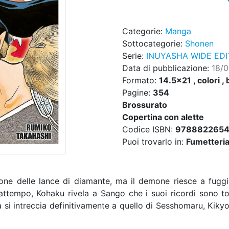
Categorie:
Manga
Sottocategorie:
Shonen
Serie:
INUYASHA WIDE EDI
Data di pubblicazione:
18/
Formato:
14.5x21 , colori , 
Pagine:
354
Brossurato
Copertina con alette
Codice ISBN:
978882265
Puoi trovarlo in:
Fumetteria,
ne delle lance di diamante, ma il demone riesce a fuggi
ttempo, Kohaku rivela a Sango che i suoi ricordi sono torna
a si intreccia definitivamente a quello di Sesshomaru, Kikyo 