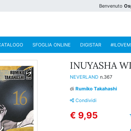
Benvenuto
Os
CATALOGO
SFOGLIA ONLINE
DIGISTAR
#ILOVE
INUYASHA WI
NEVERLAND
n.367
di
Rumiko Takahashi
Condividi
€ 9,95