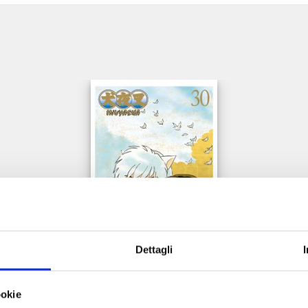
e
Dettagli
INUYASHA WIDE EDITION n. 30
ookie