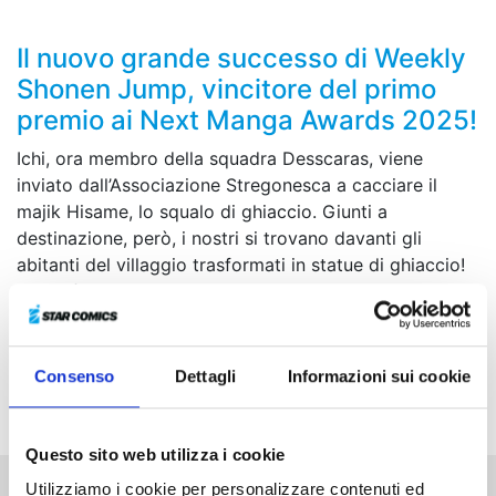
Il nuovo grande successo di Weekly
Shonen Jump, vincitore del primo
premio ai Next Manga Awards 2025!
Ichi, ora membro della squadra Desscaras, viene
inviato dall’Associazione Stregonesca a cacciare il
majik Hisame, lo squalo di ghiaccio. Giunti a
destinazione, però, i nostri si trovano davanti gli
abitanti del villaggio trasformati in statue di ghiaccio!
Ha così inizio una prova crudele a temperatura polare,
con lo scopo di abbattere e acquisire il malvagio majik
capace di congelare le creature viventi. Mentre
Desscaras e Kumugi tribolano, Ichi sembra avere un
Consenso
Dettagli
Informazioni sui cookie
piano sorprendente...
Questo sito web utilizza i cookie
Utilizziamo i cookie per personalizzare contenuti ed