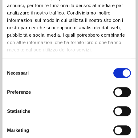
Altri volumi della serie
annunci, per fornire funzionalità dei social media e per
analizzare il nostro traffico. Condividiamo inoltre
informazioni sul modo in cui utilizza il nostro sito con i
nostri partner che si occupano di analisi dei dati web,
pubblicità e social media, i quali potrebbero combinarle
con altre informazioni che ha fornito loro o che hanno
raccolto dal suo utilizzo dei loro servizi.
Selezione
Necessari
del
consenso
Preferenze
Statistiche
ICHI THE WITCH n. 3
Marketing
25/08/2026