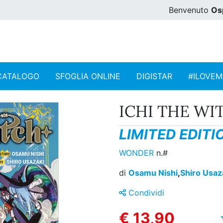
Benvenuto
Os
CATALOGO
SFOGLIA ONLINE
DIGISTAR
#ILOVE
ICHI THE WIT
LIMITED EDITI
WONDER
n.#
di
Osamu Nishi
,
Shiro Usaz
Condividi
€ 13,90