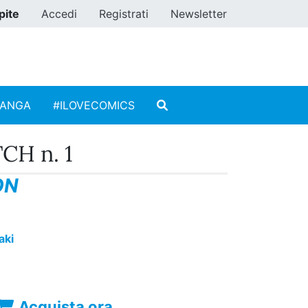
pite
Accedi
Registrati
Newsletter
MANGA
#ILOVECOMICS
CH n. 1
ON
aki
Acquista ora