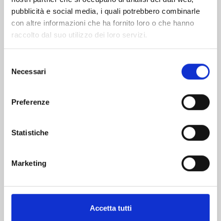
pubblicità e social media, i quali potrebbero combinarle
con altre informazioni che ha fornito loro o che hanno
raccolto dal suo utilizzo dei loro servizi.
Selezione
Necessari
del
consenso
I CAVALIERI DELLO ZODIACO – SAINT SEIYA
FINAL EDITION n. 13
Preferenze
07/10/2025
Statistiche
€ 7,90
Marketing
Mostra tutto
Accetta tutti