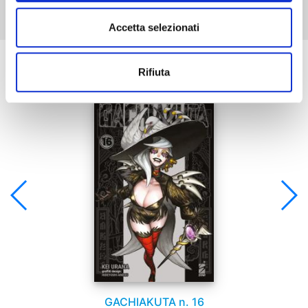
Accetta selezionati
Se ti è piaciuto prova anche:
Rifiuta
GACHIAKUTA n. 16