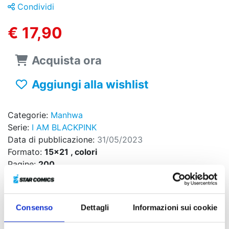
Condividi
€ 17,90
Acquista ora
Aggiungi alla wishlist
Categorie:
Manhwa
Serie:
I AM BLACKPINK
Data di pubblicazione:
31/05/2023
Formato:
15x21 , colori
Pagine:
200
Brossurato
Codice ISBN:
9788822641380
Puoi trovarlo in:
Fumetteria, Online store, Libreria
Consenso
Dettagli
Informazioni sui cookie