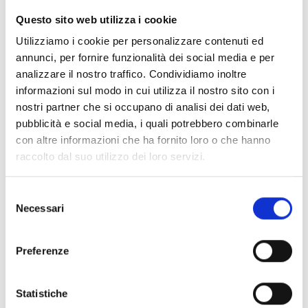
L'OPERA A FUMETTI DEDICATA
Questo sito web utilizza i cookie
ALLA BAND FEMMINILE
Utilizziamo i cookie per personalizzare contenuti ed
SUDCOREANA DAL SUCCESSO
annunci, per fornire funzionalità dei social media e per
MONDIALE!
analizzare il nostro traffico. Condividiamo inoltre
Le Blackpink dimostrano di essere un gruppo di livello
informazioni sul modo in cui utilizza il nostro sito con i
planetario attraverso le loro performance di forte
nostri partner che si occupano di analisi dei dati web,
impatto, rifiutando di considerarsi solo e
pubblicità e social media, i quali potrebbero combinarle
semplicemente adorabili come il colore rosa. Venite a
con altre informazioni che ha fornito loro o che hanno
scoprire la loro storia dal momento del debutto fino
raccolto dal suo utilizzo dei loro servizi.
alle esibizioni sul palcoscenico mondiale, che le hanno
portate a diventare uno dei gruppi musicali più celebri
Selezione
al mondo e la prima girl band del k-pop a entrare nella
Necessari
del
classifica di Billboard alle più alte posizioni!
consenso
Preferenze
Se ti è piaciuto prova anche:
Statistiche