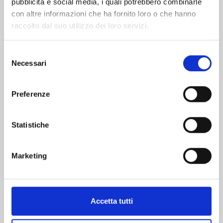
pubblicità e social media, i quali potrebbero combinarle
con altre informazioni che ha fornito loro o che hanno
raccolto dal suo utilizzo dei loro servizi.
Selezione
Necessari
del
HAIKYU!! CLUB n. 13
consenso
Preferenze
24/02/2026
Statistiche
€ 5,20
Marketing
Mostra tutto
Accetta tutti