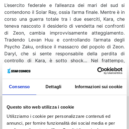
L’esercito federale e l’alleanza dei mari del sud si
contendono il Solar Ray, ossia l’arma finale. Mentre è in
corso una guerra totale tra i due eserciti, Kara, che
teneva nascosto il desiderio di vendetta nei confronti
di Zeon, cambia improvvisamente atteggiamento.
Tradendo Levan Huu e controllando l’armata degli
Psycho Zaku, ordisce il massacro del popolo di Zeon.
Daryl, che si sente responsabile della perdita di
controllo di Kara, è sotto shock… Nel frattempo,
l’esercito federale prende la decisione di sparare con il
Solar Ray, ritenendo che ciò sia l’unico modo per
capovolgere la situazione della guerra...
Consenso
Dettagli
Informazioni sui cookie
Questo sito web utilizza i cookie
Altri volumi della serie
Utilizziamo i cookie per personalizzare contenuti ed
annunci, per fornire funzionalità dei social media e per