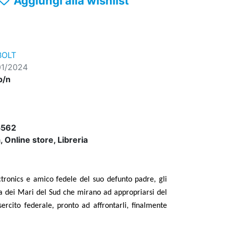
Aggiungi alla wishlist
OLT
01/2024
b/n
5562
 Online store, Libreria
ctronics e amico fedele del suo defunto padre, gli
a dei Mari del Sud che mirano ad appropriarsi del
sercito federale, pronto ad affrontarli, finalmente