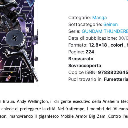
Categorie:
Manga
Sottocategorie:
Seinen
Serie:
GUNDAM THUNDERB
Data di pubblicazione:
30/
Formato:
12.8x18 , colori , 
Pagine:
224
Brossurato
Sovraccoperta
Codice ISBN:
978882264
Puoi trovarlo in:
Fumetteria,
on Braun. Andy Wellington, il dirigente esecutivo della Anaheim Ele
 chiede di proteggere la città. Nel frattempo, i membri dell
’
Alleanz
 Zeon, manovrando il gigantesco Mobile Armor Big Zam. Contro l
’
e