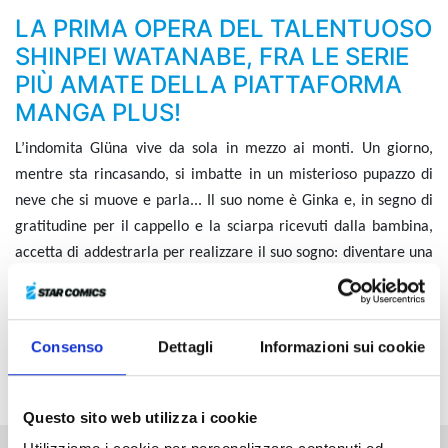
LA PRIMA OPERA DEL TALENTUOSO
SHINPEI WATANABE, FRA LE SERIE
PIÙ AMATE DELLA PIATTAFORMA
MANGA PLUS!
L’indomita Glüna vive da sola in mezzo ai monti. Un giorno,
mentre sta rincasando, si imbatte in un misterioso pupazzo di
neve che si muove e parla... Il suo nome è Ginka e, in segno di
gratitudine per il cappello e la sciarpa ricevuti dalla bambina,
accetta di addestrarla per realizzare il suo sogno: diventare una
maga! I due decidono così di lasciare le montagne per iniziare
un incredibile viaggio verso l’avventura...
Consenso
Dettagli
Informazioni sui cookie
S
i alza il sipario sulle erratiche vicende di due personaggi
assolutamente formidabili!
Questo sito web utilizza i cookie