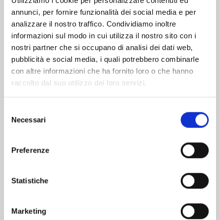
Utilizziamo i cookie per personalizzare contenuti ed
annunci, per fornire funzionalità dei social media e per
Altri volumi della serie
analizzare il nostro traffico. Condividiamo inoltre
informazioni sul modo in cui utilizza il nostro sito con i
nostri partner che si occupano di analisi dei dati web,
pubblicità e social media, i quali potrebbero combinarle
con altre informazioni che ha fornito loro o che hanno
raccolto dal suo utilizzo dei loro servizi.
Selezione
Necessari
del
consenso
Preferenze
Statistiche
GINKA & GLÜNA n. 4
Marketing