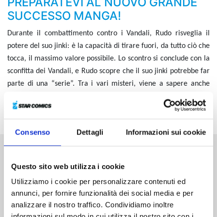
PREPARATEVI AL NUOVO GRANDE
SUCCESSO MANGA!
Durante il combattimento contro i Vandali, Rudo risveglia il
potere del suo jinki: è la capacità di tirare fuori, da tutto ciò che
tocca, il massimo valore possibile. Lo scontro si conclude con la
sconfitta dei Vandali, e Rudo scopre che il suo jinki potrebbe far
parte di una “serie”. Tra i vari misteri, viene a sapere anche
dell’esistenza di un “confine” che collega il mondo celeste alla
Terra...
Consenso
Dettagli
Informazioni sui cookie
Altri volumi della serie
Questo sito web utilizza i cookie
Utilizziamo i cookie per personalizzare contenuti ed
annunci, per fornire funzionalità dei social media e per
analizzare il nostro traffico. Condividiamo inoltre
informazioni sul modo in cui utilizza il nostro sito con i