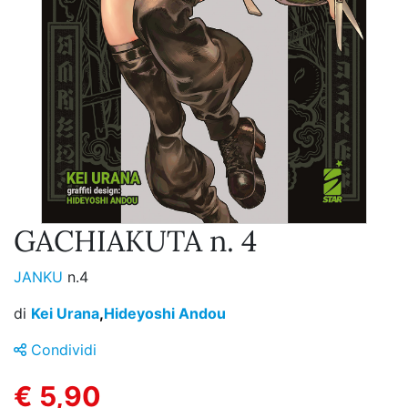
GACHIAKUTA n. 4
JANKU
n.4
di
Kei Urana
,
Hideyoshi Andou
Condividi
€ 5,90