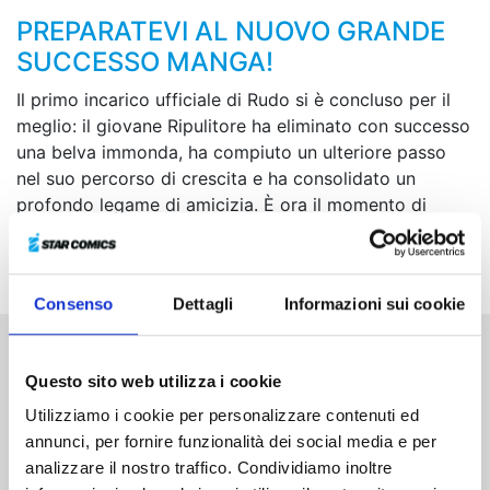
PREPARATEVI AL NUOVO GRANDE
SUCCESSO MANGA!
Il primo incarico ufficiale di Rudo si è concluso per il
meglio: il giovane Ripulitore ha eliminato con successo
una belva immonda, ha compiuto un ulteriore passo
nel suo percorso di crescita e ha consolidato un
profondo legame di amicizia. È ora il momento di
rimettersi in cerca del creatore dei choker... Tutti al
Doll Festival!
Consenso
Dettagli
Informazioni sui cookie
Altri volumi della serie
Questo sito web utilizza i cookie
Utilizziamo i cookie per personalizzare contenuti ed
annunci, per fornire funzionalità dei social media e per
analizzare il nostro traffico. Condividiamo inoltre