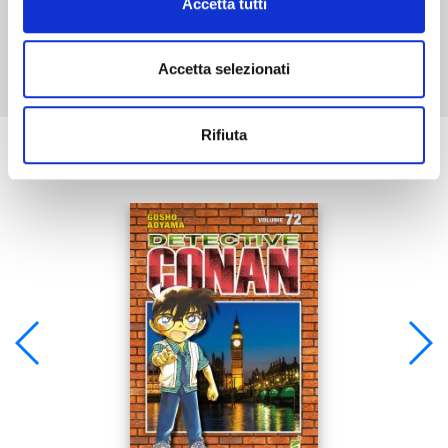
Accetta tutti
Mostra tutto
Accetta selezionati
Rifiuta
Se ti è piaciuto prova anche: