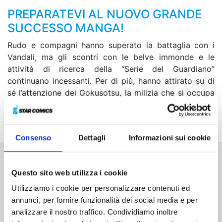
PREPARATEVI AL NUOVO GRANDE
SUCCESSO MANGA!
Rudo e compagni hanno superato la battaglia con i
Vandali, ma gli scontri con le belve immonde e le
attività di ricerca della “Serie del Guardiano”
continuano incessanti. Per di più, hanno attirato su di
sé l’attenzione dei Gokusotsu, la milizia che si occupa
di sorvegliare la condotta degli esseri umani e
mantenere l’ordine sulla Terra…
Consenso
Dettagli
Informazioni sui cookie
Altri volumi della serie
Questo sito web utilizza i cookie
Utilizziamo i cookie per personalizzare contenuti ed
annunci, per fornire funzionalità dei social media e per
analizzare il nostro traffico. Condividiamo inoltre