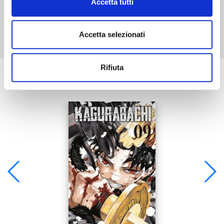
Accetta tutti
Mostra tutto
Accetta selezionati
Rifiuta
Se ti è piaciuto prova anche: