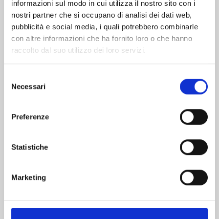
informazioni sul modo in cui utilizza il nostro sito con i
nostri partner che si occupano di analisi dei dati web,
pubblicità e social media, i quali potrebbero combinarle
con altre informazioni che ha fornito loro o che hanno
raccolto dal suo utilizzo dei loro servizi.
Selezione
Necessari
del
consenso
Preferenze
FINCHÉ MORTE NON CI SEPARI n. 12
Statistiche
17/12/2024
Marketing
€ 6,50