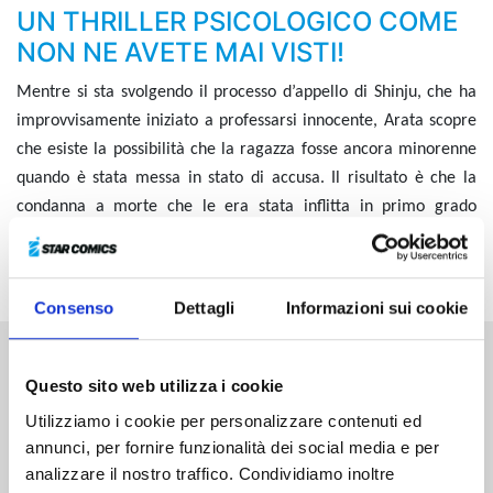
UN THRILLER PSICOLOGICO COME
NON NE AVETE MAI VISTI!
Mentre si sta svolgendo il processo d’appello di Shinju, che ha
improvvisamente iniziato a professarsi innocente, Arata scopre
che esiste la possibilità che la ragazza fosse ancora minorenne
quando è stata messa in stato di accusa. Il risultato è che la
condanna a morte che le era stata inflitta in primo grado
decade. Approfittando di uno spiraglio al momento del
trasferimento, Arata e Shinju fuggono dal tribunale…
Consenso
Dettagli
Informazioni sui cookie
Altri volumi della serie
Questo sito web utilizza i cookie
Utilizziamo i cookie per personalizzare contenuti ed
annunci, per fornire funzionalità dei social media e per
analizzare il nostro traffico. Condividiamo inoltre