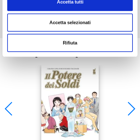
Accetta tutti
Mostra tutto
Accetta selezionati
Rifiuta
Se ti è piaciuto prova anche: