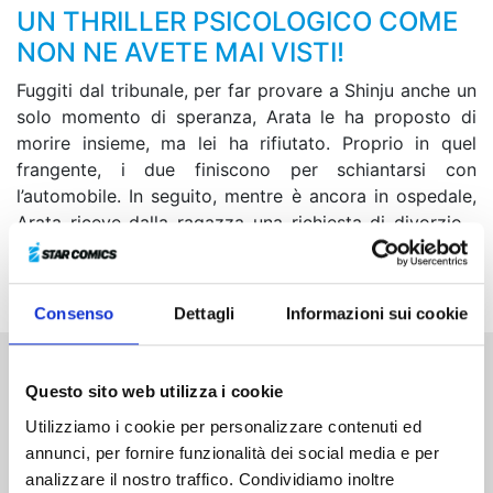
UN THRILLER PSICOLOGICO COME
NON NE AVETE MAI VISTI!
Fuggiti dal tribunale, per far provare a Shinju anche un
solo momento di speranza, Arata le ha proposto di
morire insieme, ma lei ha rifiutato. Proprio in quel
frangente, i due finiscono per schiantarsi con
l’automobile. In seguito, mentre è ancora in ospedale,
Arata riceve dalla ragazza una richiesta di divorzio…
Come finirà l’assurda storia di Arata e della presunta
serial killer Shinju Shinagawa?
Consenso
Dettagli
Informazioni sui cookie
Questo sito web utilizza i cookie
Altri volumi della serie
Utilizziamo i cookie per personalizzare contenuti ed
annunci, per fornire funzionalità dei social media e per
analizzare il nostro traffico. Condividiamo inoltre