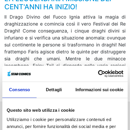
CENT'ANNI HA INIZIO!
Il Drago Divino del Fuoco Ignia attiva la magia di
draghizzazione e comincia così il vero Festival dei Re
Draghi! Come conseguenza, i cinque draghi divini si
infuriano e si verifica una situazione anomala: ovunque
sul continente le persone si trasformano in draghi! Nel
frattempo Faris agisce dietro le quinte per distruggere
sia draghi che umani. Mentre le due minacce
incombono, Fairy Tail si disperde nelle varie regioni
per distruggere le lacrima giganti, ma i nostri maghi
trovano a bloccarli la gilda oscura Fire & Flame e
Oracion Sechs…
Consenso
Dettagli
Informazioni sui cookie
Questo sito web utilizza i cookie
Altri volumi della serie
Utilizziamo i cookie per personalizzare contenuti ed
annunci, per fornire funzionalità dei social media e per