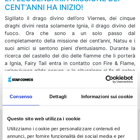
CENT'ANNI HA INIZIO!
Sigillato il drago divino dell’oro Viernes, dei cinque
draghi divini resta solamente Ignia, il drago divino del
fuoco. Ora che sono a un solo passo dal
completamento della missione dei cent’anni, Natsu e i
suoi amici si sentono pieni d’entusiasmo. Durante la
ricerca del castello del dio delle fiamme che li porterà
a Ignia, Fairy Tail entra in contatto con Fire & Flame,
un’equivoca gilda oscura, e la situazione si fa di colpo
esplosiva! È ormai prossimo il momento fatale in cui si
rincontreranno Natsu e Ignia, i figli del re dei draghi di
fuoco Igneel.
Consenso
Dettagli
Informazioni sui cookie
Questo sito web utilizza i cookie
Altri volumi della serie
Utilizziamo i cookie per personalizzare contenuti ed
annunci, per fornire funzionalità dei social media e per