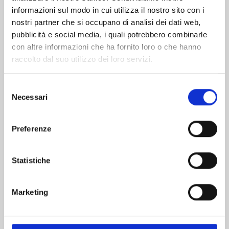
informazioni sul modo in cui utilizza il nostro sito con i
nostri partner che si occupano di analisi dei dati web,
pubblicità e social media, i quali potrebbero combinarle
con altre informazioni che ha fornito loro o che hanno
raccolto dal suo utilizzo dei loro servizi.
Selezione
Necessari
del
consenso
Preferenze
FAIRY TAIL 100 YEARS QUEST n. 21
Statistiche
30/06/2026
Marketing
€ 5,90