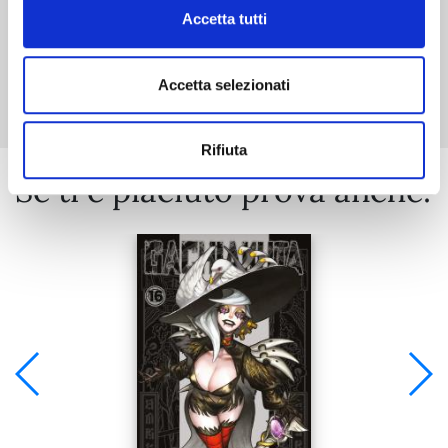
Accetta tutti
Mostra tutto
Accetta selezionati
Rifiuta
Se ti è piaciuto prova anche: