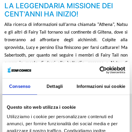
LA LEGGENDARIA MISSIONE DEI
CENT'ANNI HA INIZIO!
Alla ricerca di informazioni sull’arma chiamata “Athena”, Natsu
e gli altri di Fairy Tail tornano sul continente di Giltena, dove si
troveranno ad affrontare degli alchimisti. Colpite alla
sprovvista, Lucy e persino Elsa finiscono per farsi catturare! Ma
Sabertooth, per quanto nel seguire i membri di Fairy Tail non
avesse in mente di darsi alle battaglie, propone a Natsu di
combattere insieme... Le due gilde vanno così all’attacco della
gilda di alchimisti Gold Owl!
Consenso
Dettagli
Informazioni sui cookie
Questo sito web utilizza i cookie
Altri volumi della serie
Utilizziamo i cookie per personalizzare contenuti ed
annunci, per fornire funzionalità dei social media e per
analizzare il nostro traffico. Condividiamo inoltre