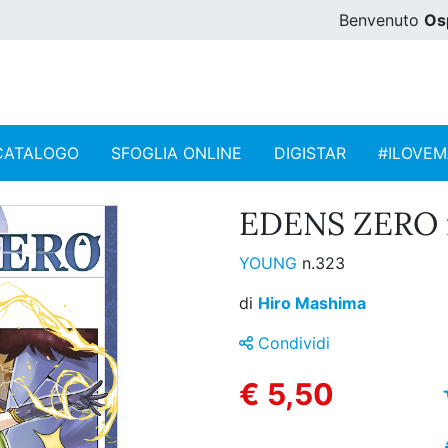
Benvenuto
Os
CATALOGO
SFOGLIA ONLINE
DIGISTAR
#ILOVE
EDENS ZERO n
YOUNG
n.323
di
Hiro Mashima
Condividi
€ 5,50