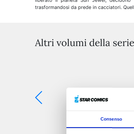
liberato il pianeta Sun Jewel, decidono
trasformandosi da prede in cacciatori. Quel
Altri volumi della seri
Consenso