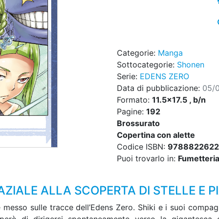
Categorie:
Manga
Sottocategorie:
Shonen
Serie:
EDENS ZERO
Data di pubblicazione:
05/
Formato:
11.5x17.5 , b/n
Pagine:
192
Brossurato
Copertina con alette
Codice ISBN:
978882262
Puoi trovarlo in:
Fumetteria,
AZIALE ALLA SCOPERTA DI STELLE E P
è messo sulle tracce dell’Edens Zero. Shiki e i suoi compa