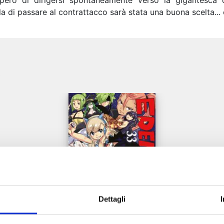
 però di dirigersi spontaneamente verso la gigantesc
la di passare al contrattacco sarà stata una buona scelta..
e
Dettagli