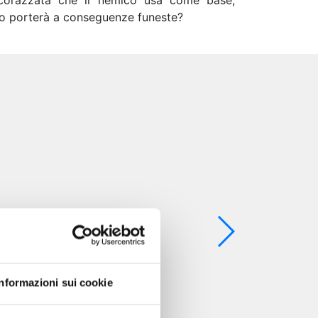
a corazzata che il nemico usa come base,
. o porterà a conseguenze funeste?
Informazioni sui cookie