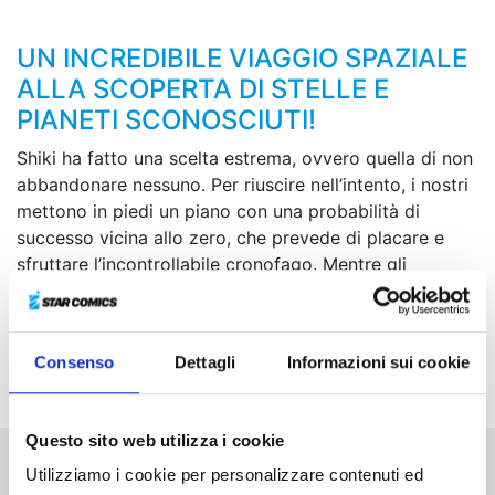
UN INCREDIBILE VIAGGIO SPAZIALE
ALLA SCOPERTA DI STELLE E
PIANETI SCONOSCIUTI!
Shiki ha fatto una scelta estrema, ovvero quella di non
abbandonare nessuno. Per riuscire nell’intento, i nostri
mettono in piedi un piano con una probabilità di
successo vicina allo zero, che prevede di placare e
sfruttare l’incontrollabile cronofago. Mentre gli
attacchi dell’Edens One e di Void, mirati a far
estinguere l’umanità, si fanno sempre più violenti,
prende il via la missione al limite del possibile, l’ultima
Consenso
Dettagli
Informazioni sui cookie
epica battaglia di Shiki e dei suoi compagni!
Questo sito web utilizza i cookie
Utilizziamo i cookie per personalizzare contenuti ed