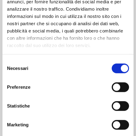
Altri volumi della serie
annunci, per fornire funzionalità dei social media e per
analizzare il nostro traffico. Condividiamo inoltre
informazioni sul modo in cui utilizza il nostro sito con i
nostri partner che si occupano di analisi dei dati web,
pubblicità e social media, i quali potrebbero combinarle
con altre informazioni che ha fornito loro o che hanno
raccolto dal suo utilizzo dei loro servizi.
Selezione
Necessari
del
consenso
Preferenze
EDENS ZERO n. 32
Statistiche
Marketing
07/04/2026