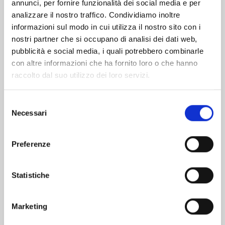
Altri volumi della serie
annunci, per fornire funzionalità dei social media e per
analizzare il nostro traffico. Condividiamo inoltre
informazioni sul modo in cui utilizza il nostro sito con i
nostri partner che si occupano di analisi dei dati web,
pubblicità e social media, i quali potrebbero combinarle
con altre informazioni che ha fornito loro o che hanno
raccolto dal suo utilizzo dei loro servizi.
Selezione
Necessari
del
consenso
Preferenze
EDENS ZERO n. 33
Statistiche
Marketing
02/06/2026