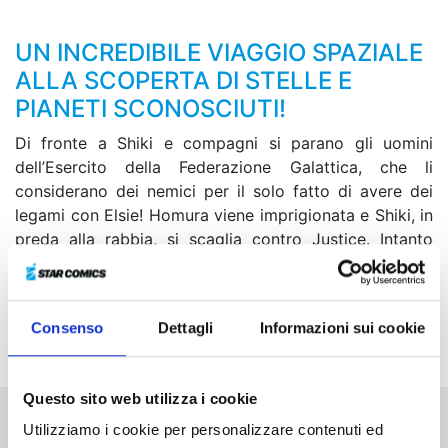
UN INCREDIBILE VIAGGIO SPAZIALE
ALLA SCOPERTA DI STELLE E
PIANETI SCONOSCIUTI!
Di fronte a Shiki e compagni si parano gli uomini
dell’Esercito della Federazione Galattica, che li
considerano dei nemici per il solo fatto di avere dei
legami con Elsie! Homura viene imprigionata e Shiki, in
preda alla rabbia, si scaglia contro Justice. Intanto
Hermit, che si è diretta con Weisz al server satellitare
da cui proviene il virus che ha fatto impazzire le
macchine, incontra il professor Muller e rivive il trauma
Consenso
Dettagli
Informazioni sui cookie
del passato...
Questo sito web utilizza i cookie
Utilizziamo i cookie per personalizzare contenuti ed