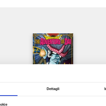
e
Dettagli
DRAGON QUEST - THE ADVENTURE OF DAI n. 15
ookie