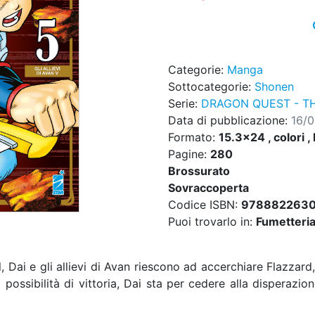
Categorie:
Manga
Sottocategorie:
Shonen
Serie:
DRAGON QUEST - T
Data di pubblicazione:
16/
Formato:
15.3x24 , colori ,
Pagine:
280
Brossurato
Sovraccoperta
Codice ISBN:
9788822630
Puoi trovarlo in:
Fumetteria,
Dai e gli allievi di Avan riescono ad accerchiare Flazzard, 
ossibilità di vittoria, Dai sta per cedere alla disperazio