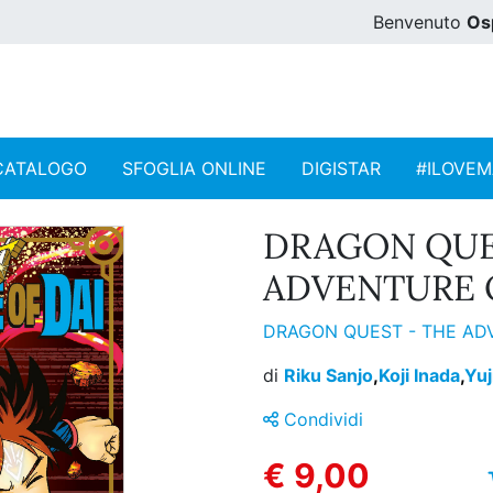
Benvenuto
Os
CATALOGO
SFOGLIA ONLINE
DIGISTAR
#ILOVE
DRAGON QUE
ADVENTURE O
DRAGON QUEST - THE AD
di
Riku Sanjo
,
Koji Inada
,
Yuj
Condividi
€ 9,00